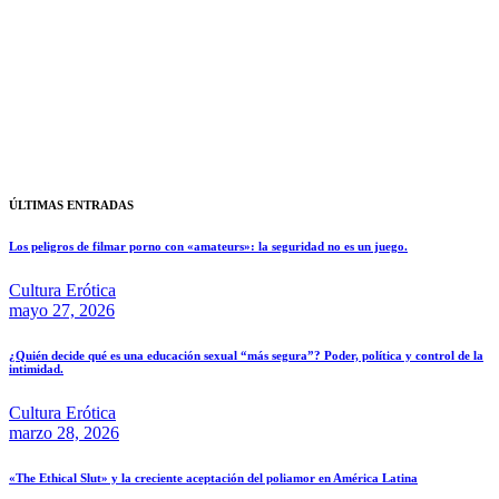
ÚLTIMAS ENTRADAS
Los peligros de filmar porno con «amateurs»: la seguridad no es un juego.
Cultura Erótica
mayo 27, 2026
¿Quién decide qué es una educación sexual “más segura”? Poder, política y control de la
intimidad.
Cultura Erótica
marzo 28, 2026
«The Ethical Slut» y la creciente aceptación del poliamor en América Latina