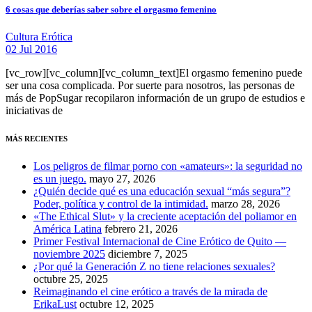
6 cosas que deberías saber sobre el orgasmo femenino
Cultura Erótica
02 Jul 2016
[vc_row][vc_column][vc_column_text]El orgasmo femenino puede
ser una cosa complicada. Por suerte para nosotros, las personas de
más de PopSugar recopilaron información de un grupo de estudios e
iniciativas de
MÁS RECIENTES
Los peligros de filmar porno con «amateurs»: la seguridad no
es un juego.
mayo 27, 2026
¿Quién decide qué es una educación sexual “más segura”?
Poder, política y control de la intimidad.
marzo 28, 2026
«The Ethical Slut» y la creciente aceptación del poliamor en
América Latina
febrero 21, 2026
Primer Festival Internacional de Cine Erótico de Quito —
noviembre 2025
diciembre 7, 2025
¿Por qué la Generación Z no tiene relaciones sexuales?
octubre 25, 2025
Reimaginando el cine erótico a través de la mirada de
ErikaLust
octubre 12, 2025