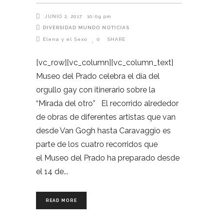
JUNIO 2, 2017
10:09 pm
DIVERSIDAD
MUNDO
NOTICIAS
Elena y el Sexo
0
SHARE
[vc_row][vc_column][vc_column_text]
Museo del Prado celebra el día del
orgullo gay con itinerario sobre la
“Mirada del otro” El recorrido alrededor
de obras de diferentes artistas que van
desde Van Gogh hasta Caravaggio es
parte de los cuatro recorridos que
el Museo del Prado ha preparado desde
el 14 de
READ MORE