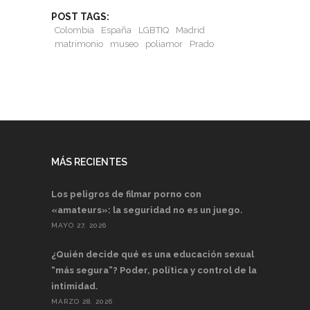
POST TAGS:
Colombia
España
LGBTIQ
Madrid
matrimonio
museo
poliamor
Prado
MÁS RECIENTES
Los peligros de filmar porno con
«amateurs»: la seguridad no es un juego.
MAYO 27, 2026
¿Quién decide qué es una educación sexual
“más segura”? Poder, política y control de la
intimidad.
MARZO 28, 2026