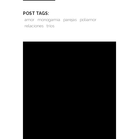
POST TAGS:
amor
monogamia
parejas
poliamor
relaciones
tríos