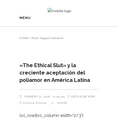
MENU
HOME
/
Posts Tagged "poliamor"
«The Ethical Slut» y la
creciente aceptación del
poliamor en América Latina
ESTILO DE VIDA
FEBRERO 21, 2026
11:29 pm
Cultura Erótica
0
SHARE
[vc_row][vc_column width="2/3"]