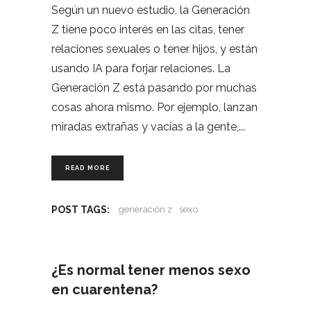
Según un nuevo estudio, la Generación
Z tiene poco interés en las citas, tener
relaciones sexuales o tener hijos, y están
usando IA para forjar relaciones. La
Generación Z está pasando por muchas
cosas ahora mismo. Por ejemplo, lanzan
miradas extrañas y vacías a la gente,
READ MORE
POST TAGS:
generación z
sexo
¿Es normal tener menos sexo
en cuarentena?