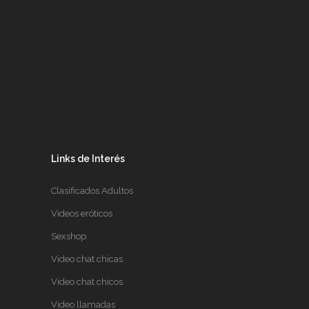
Links de Interés
Clasificados Adultos
Videos eróticos
Sexshop
Video chat chicas
Video chat chicos
Video llamadas