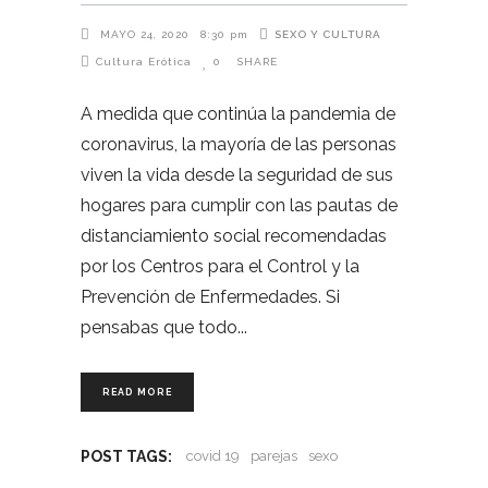
SEXO Y CULTURA
MAYO 24, 2020
8:30 pm
Cultura Erótica
0
SHARE
A medida que continúa la pandemia de
coronavirus, la mayoría de las personas
viven la vida desde la seguridad de sus
hogares para cumplir con las pautas de
distanciamiento social recomendadas
por los Centros para el Control y la
Prevención de Enfermedades. Si
pensabas que todo
READ MORE
POST TAGS:
covid 19
parejas
sexo