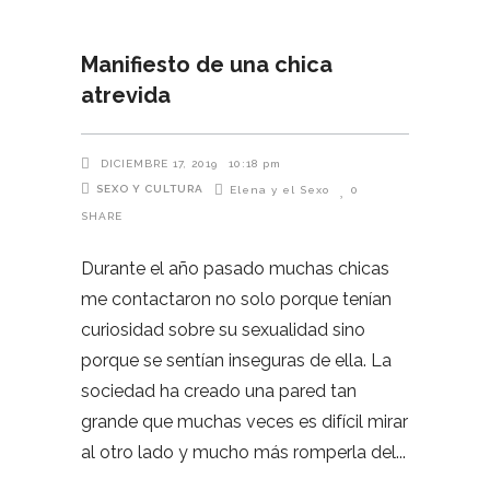
Manifiesto de una chica
atrevida
DICIEMBRE 17, 2019
10:18 pm
SEXO Y CULTURA
Elena y el Sexo
0
SHARE
Durante el año pasado muchas chicas
me contactaron no solo porque tenían
curiosidad sobre su sexualidad sino
porque se sentían inseguras de ella. La
sociedad ha creado una pared tan
grande que muchas veces es difícil mirar
al otro lado y mucho más romperla del