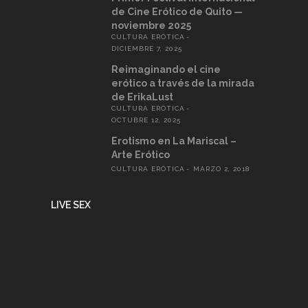
de Cine Erótico de Quito —
noviembre 2025
CULTURA ERÓTICA
DICIEMBRE 7, 2025
Reimaginando el cine
erótico a través de la mirada
de ErikaLust
CULTURA ERÓTICA
OCTUBRE 12, 2025
Erotismo en La Mariscal –
Arte Erótico
CULTURA ERÓTICA
MARZO 2, 2018
LIVE SEX