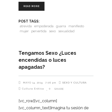
READ MORE
POST TAGS:
atrevida
empoderada
guarra
manifiesto
mujer
pervertida
sexo
sexualidad
Tengamos Sexo ¿Luces
encendidas o luces
apagadas?
SEXO Y CULTURA
MAYO 14, 2019
7:06 pm
Cultura Erótica
0
SHARE
[vc_row][vc_column]
[vc_column_text]Imagina tu sesión de